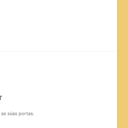
org
r
 as súas portas.