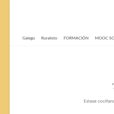
Evita
contido
Galego
Ruralisto
FORMACIÓN
MOOC SOP
Estase cociñand