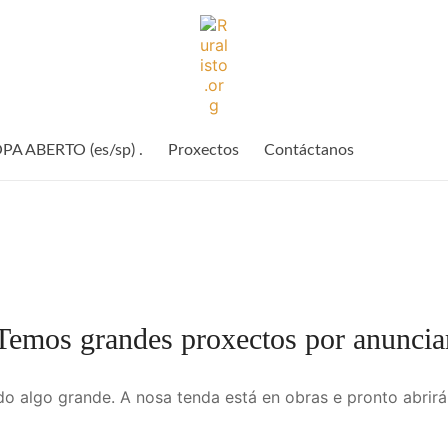
Ruralisto.
O
rural
A ABERTO (es/sp) .
Proxectos
Contáctanos
preparado
Temos grandes proxectos por anuncia
o algo grande. A nosa tenda está en obras e pronto abrirá