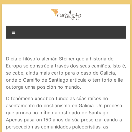
Evita
contido
Ruralisto.
Menú
O
rural
preparado
Dicía o filósofo alemán Steiner que a historia de
Europa se constrúe a través dos seus camiños. Isto é,
se cabe, aínda máis certo para o caso de Galicia,
onde o Camiño de Santiago articula o territorio e lle
outorga unha posición no mundo.
O fenómeno xacobeo funde as súas raíces no
asentamento do cristianismo en Galicia. Un proceso
que arrinca no mítico apostolado de Santiago.
Apenas pasaron 150 anos da súa presenza, cando a
persecución ás comunidades paleocristiás, as