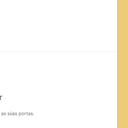
org
r
 as súas portas.