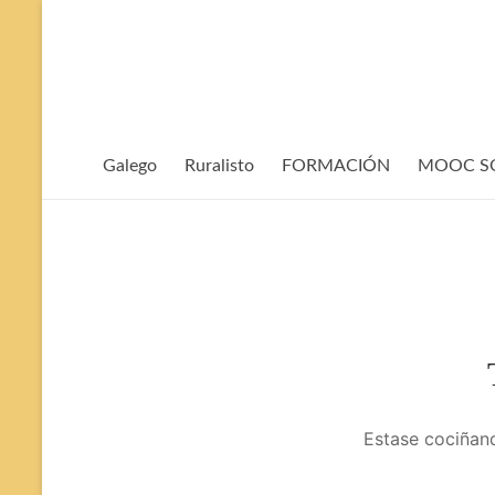
Evita
contido
Galego
Ruralisto
FORMACIÓN
MOOC SOP
Estase cociñand