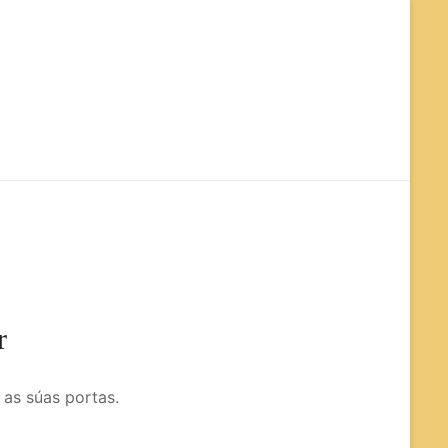
org
r
 as súas portas.