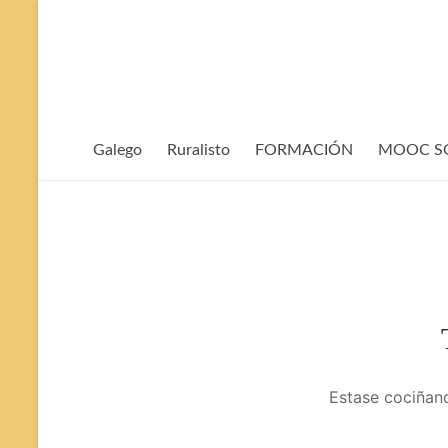
Evita
contido
Galego
Ruralisto
FORMACIÓN
MOOC SOP
Estase cociñand