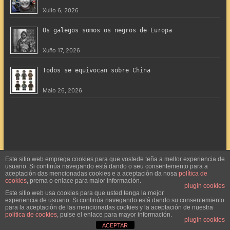
Xullo 6, 2026
Os galegos somos os negros de Europa
Xuño 17, 2026
Todos se equivocan sobre China
Maio 26, 2026
Este sitio web emprega cookies para que vostede teña a mellor experiencia de
usuario. Si continúa navegando está dando o seu consentemento para a
aceptación das mencionadas cookies e a aceptación da nosa
política de
cookies
, prema o enlace para maior información.
plugin cookies
Copyright © 2026
Ruralisto.org
. Todos os dereitos reservados. Tema
Este sitio web usa cookies para que usted tenga la mejor
experiencia de usuario. Si continúa navegando está dando su consentemiento
Spacious
de ThemeGrill. Funciona con:
WordPress
.
para la aceptación de las mencionadas cookies y la aceptación de nuestra
Contáctanos
Miña conta
política de cookies
, pulse el enlace para mayor información.
plugin cookies
ACEPTAR