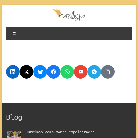
Evita
contido
Ruralisto.
Menú
O
rural
preparado
Blog
Durmimos como monos empoleirados