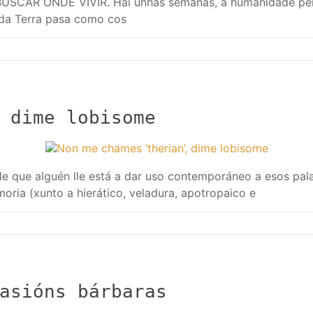
AR ONDE VIVIR. Hai unhas semanas, a humanidade perco
es da Terra pasa como cos
 dime lobisome
de que alguén lle está a dar uso contemporáneo a esos pa
ria (xunto a hierático, veladura, apotropaico e
asións bárbaras