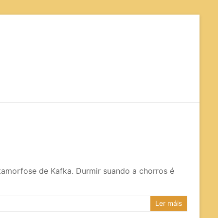
org
etamorfose de Kafka. Durmir suando a chorros é
Ler máis