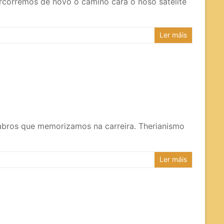
rremos de novo o camiño cara o noso satélite
Ler máis
labros que memorizamos na carreira. Therianismo
Ler máis