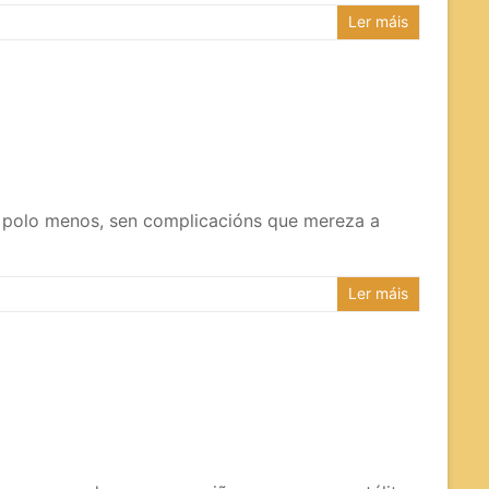
Ler máis
, polo menos, sen complicacións que mereza a
Ler máis