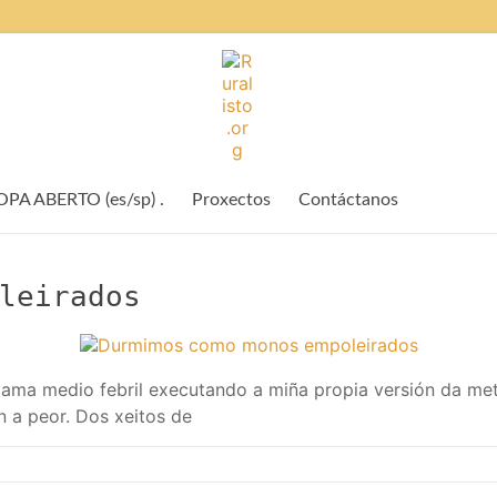
Ruralisto.
O
rural
A ABERTO (es/sp) .
Proxectos
Contáctanos
preparado
leirados
 cama medio febril executando a miña propia versión da m
 a peor. Dos xeitos de