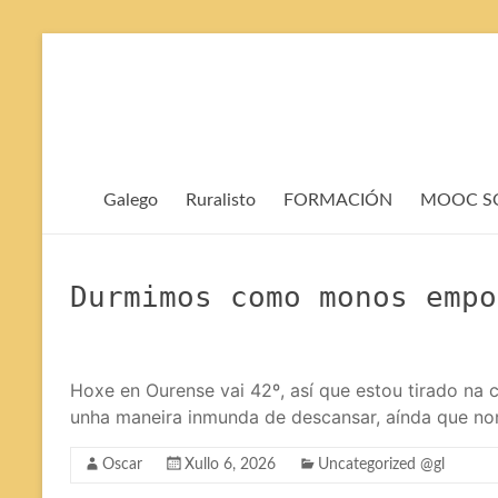
Evita
contido
Galego
Ruralisto
FORMACIÓN
MOOC SOP
Durmimos como monos empo
Hoxe en Ourense vai 42º, así que estou tirado na
unha maneira inmunda de descansar, aínda que non
Oscar
Xullo 6, 2026
Uncategorized @gl