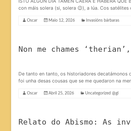
ISTO ALGÚN DÍA TAMÉN CAERÁ E HABERÁ QUE BUSC
con máis solera (si, solera 😉), a lúa. Cos satélit
Oscar
Maio 12, 2026
Invasións bárbaras
Non me chames ‘therian’,
De tanto en tanto, os historiadores decatámonos 
foi unha desas cousas que se me quedaron na memo
Oscar
Abril 25, 2026
Uncategorized @gl
Relato do Abismo: As inv