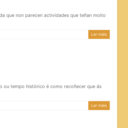
índa que non parecen actividades que teñan moito
Ler máis
eito ou tempo histórico é como recoñecer que ás
Ler máis