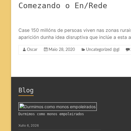
Comezando o En/Rede
Case 150 millóns de persoas viven nas zonas rurai
aparición dunha idea disruptiva que inclúe a esta 
Oscar
Maio 28, 2020
Uncategorized @gl
Blog
Durmimos como monos empoleirados
Xullo 6, 2026